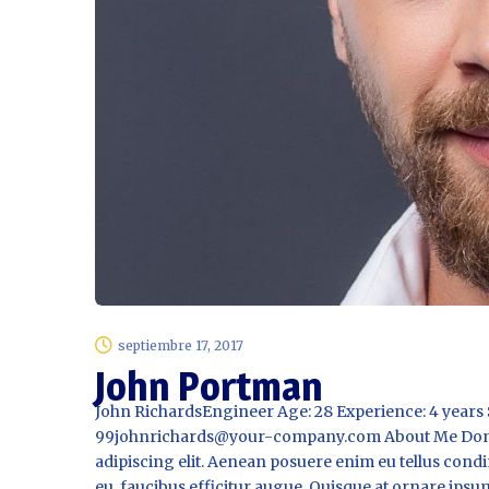
septiembre 17, 2017
John Portman
John RichardsEngineer Age: 28 Experience: 4 years 
99johnrichards@your-company.com About Me Donec 
adipiscing elit. Aenean posuere enim eu tellus cond
eu, faucibus efficitur augue. Quisque at ornare ipsu