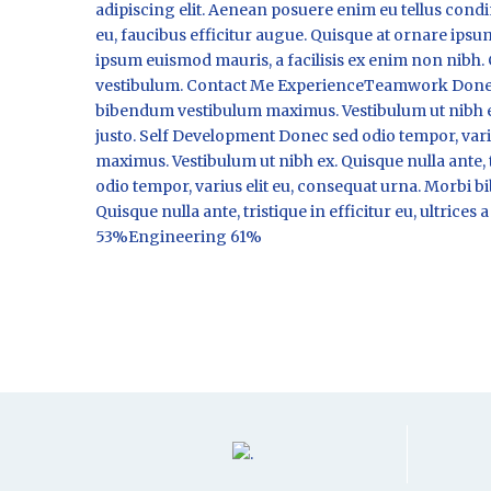
adipiscing elit. Aenean posuere enim eu tellus cond
eu, faucibus efficitur augue. Quisque at ornare ipsu
ipsum euismod mauris, a facilisis ex enim non nibh. 
vestibulum. Contact Me ExperienceTeamwork Donec s
bibendum vestibulum maximus. Vestibulum ut nibh ex. Q
justo. Self Development Donec sed odio tempor, var
maximus. Vestibulum ut nibh ex. Quisque nulla ante, tri
odio tempor, varius elit eu, consequat urna. Morbi 
Quisque nulla ante, tristique in efficitur eu, ultri
53%Engineering 61%