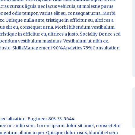
Cras cursus ligula nec lacus vehicula, ut molestie purus
ed odio tempor, varius elit eu, consequat urna. Morbi
uisque nulla ante, tristique in efficitur eu, ultrices a
ius elit eu, consequat urna. Morbi bibendum vestibulum
stique in efficitur eu, ultrices a justo. Sociality Donec sed
bibendum vestibulum maximus. Vestibulum ut nibh ex.
ces a justo. SkillsManagement 90%Analytics 75%Consultation
pecialization: Engineer 803-33-5644-
nec odio sem. Lorem ipsum dolor sit amet, consectetur
imentum ullamcorper. Quisque dolor risus, blandit et sem