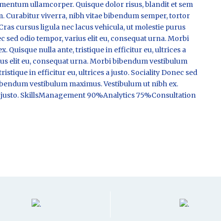
imentum ullamcorper. Quisque dolor risus, blandit et sem
m. Curabitur viverra, nibh vitae bibendum semper, tortor
Cras cursus ligula nec lacus vehicula, ut molestie purus
ed odio tempor, varius elit eu, consequat urna. Morbi
uisque nulla ante, tristique in efficitur eu, ultrices a
ius elit eu, consequat urna. Morbi bibendum vestibulum
stique in efficitur eu, ultrices a justo. Sociality Donec sed
bibendum vestibulum maximus. Vestibulum ut nibh ex.
ces a justo. SkillsManagement 90%Analytics 75%Consultation