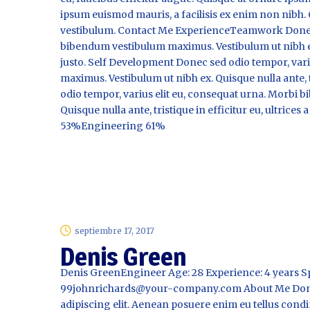
ipsum euismod mauris, a facilisis ex enim non nibh. 
vestibulum. Contact Me ExperienceTeamwork Donec s
bibendum vestibulum maximus. Vestibulum ut nibh ex. Q
justo. Self Development Donec sed odio tempor, var
maximus. Vestibulum ut nibh ex. Quisque nulla ante, tri
odio tempor, varius elit eu, consequat urna. Morbi 
Quisque nulla ante, tristique in efficitur eu, ultri
53%Engineering 61%
septiembre 17, 2017
Denis Green
Denis GreenEngineer Age: 28 Experience: 4 years S
99johnrichards@your-company.com About Me Donec 
adipiscing elit. Aenean posuere enim eu tellus cond