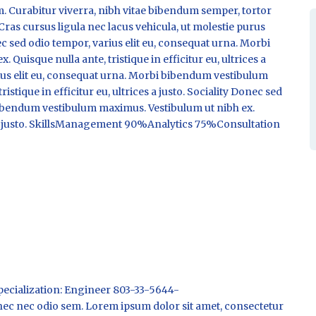
m. Curabitur viverra, nibh vitae bibendum semper, tortor
Cras cursus ligula nec lacus vehicula, ut molestie purus
ed odio tempor, varius elit eu, consequat urna. Morbi
uisque nulla ante, tristique in efficitur eu, ultrices a
ius elit eu, consequat urna. Morbi bibendum vestibulum
stique in efficitur eu, ultrices a justo. Sociality Donec sed
bibendum vestibulum maximus. Vestibulum ut nibh ex.
ces a justo. SkillsManagement 90%Analytics 75%Consultation
pecialization: Engineer 803-33-5644-
nec odio sem. Lorem ipsum dolor sit amet, consectetur