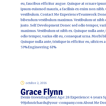
eu, faucibus efficitur augue. Quisque at ornare ipsu
ipsum euismod mauris, a facilisis ex enim non nibh. 
vestibulum. Contact Me ExperienceTeamwork Donec s
bibendum vestibulum maximus. Vestibulum ut nibh ex. Q
justo. Self Development Donec sed odio tempor, var
maximus. Vestibulum ut nibh ex. Quisque nulla ante, tri
odio tempor, varius elit eu, consequat urna. Morbi 
Quisque nulla ante, tristique in efficitur eu, ultri
53%Engineering 61%
octubre 2, 2016
Grace Flynn
Denis GreenEngineer Age: 28 Experience: 4 years S
99johnrichards@your-company.com About Me Donec 