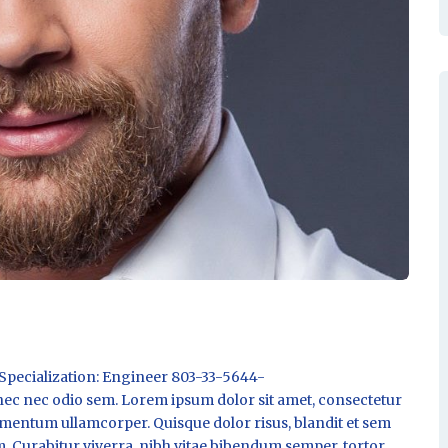
Specialization: Engineer 803-33-5644-
nec odio sem. Lorem ipsum dolor sit amet, consectetur
imentum ullamcorper. Quisque dolor risus, blandit et sem
m. Curabitur viverra, nibh vitae bibendum semper, tortor