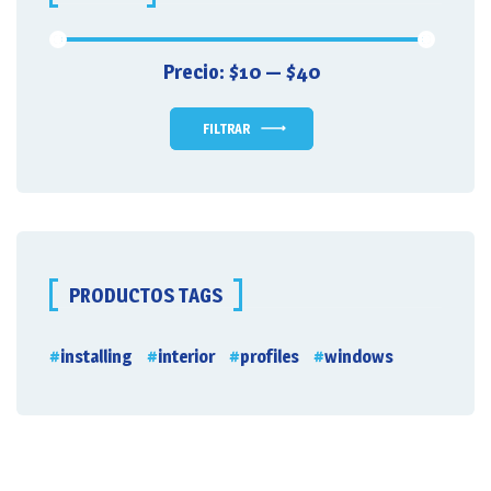
Precio:
$10
—
$40
Precio
Precio
mínimo
máximo
FILTRAR
PRODUCTOS TAGS
installing
interior
profiles
windows