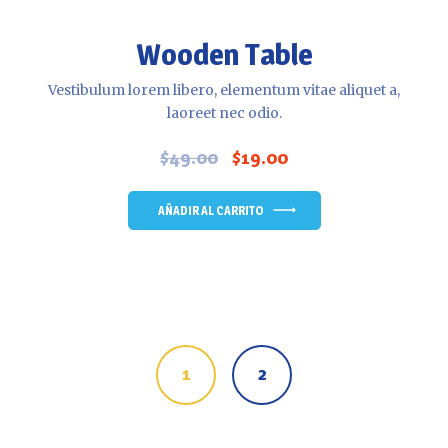
Wooden Table
Vestibulum lorem libero, elementum vitae aliquet a,
laoreet nec odio.
$
49.00
$
19.00
El
El
precio
precio
original
actual
AÑADIR AL CARRITO
era:
es:
$49.00.
$19.00.
1
2