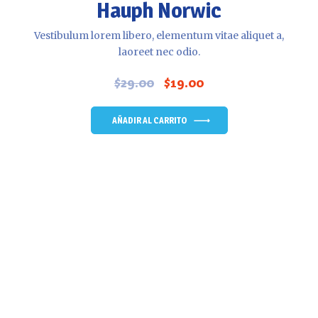
Hauph Norwic
Vestibulum lorem libero, elementum vitae aliquet a,
laoreet nec odio.
$
29.00
$
19.00
El
El
precio
precio
original
actual
AÑADIR AL CARRITO
era:
es:
$29.00.
$19.00.