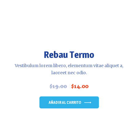
Rebau Termo
Vestibulum lorem libero, elementum vitae aliquet a,
laoreet nec odio.
$
19.00
$
14.00
El
El
precio
precio
original
actual
AÑADIR AL CARRITO
era:
es:
$19.00.
$14.00.