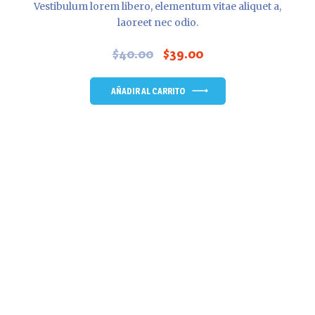
Vestibulum lorem libero, elementum vitae aliquet a,
laoreet nec odio.
$
40.00
$
39.00
El
El
precio
precio
original
actual
AÑADIR AL CARRITO
era:
es:
$40.00.
$39.00.