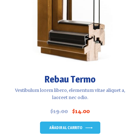
Rebau Termo
Vestibulum lorem libero, elementum vitae aliquet a,
laoreet nec odio.
$
19.00
$
14.00
El
El
precio
precio
original
actual
AÑADIR AL CARRITO
era:
es:
$19.00.
$14.00.