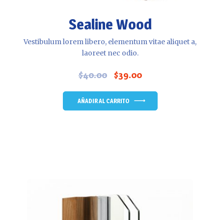
Sealine Wood
Vestibulum lorem libero, elementum vitae aliquet a,
laoreet nec odio.
$
40.00
$
39.00
El
El
precio
precio
original
actual
AÑADIR AL CARRITO
era:
es:
$40.00.
$39.00.