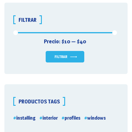
FILTRAR
Precio:
$10
—
$40
Precio
Precio
mínimo
máximo
FILTRAR
PRODUCTOS TAGS
installing
interior
profiles
windows