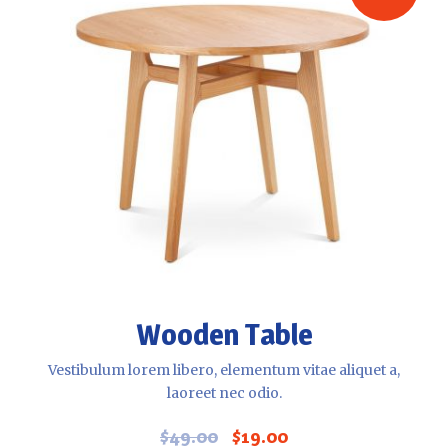
Wooden Table
Vestibulum lorem libero, elementum vitae aliquet a,
laoreet nec odio.
$
49.00
$
19.00
El
El